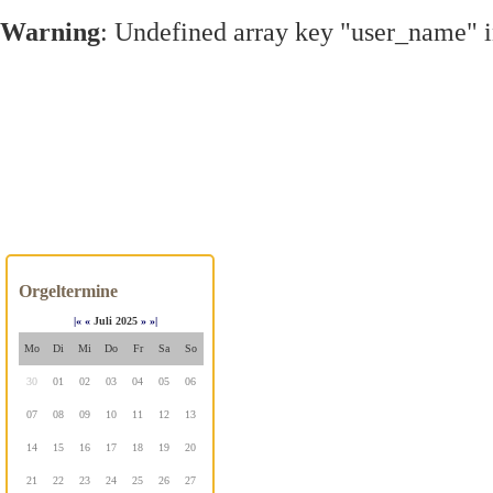
Warning
: Undefined array key "user_name" 
Orgeltermine
|«
«
Juli 2025
»
»|
Mo
Di
Mi
Do
Fr
Sa
So
30
01
02
03
04
05
06
07
08
09
10
11
12
13
14
15
16
17
18
19
20
21
22
23
24
25
26
27