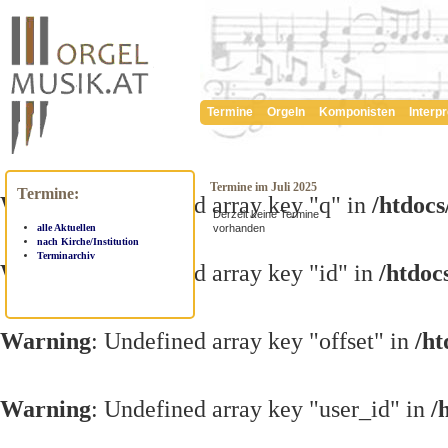
Termine
Orgeln
Komponisten
Interp
Termine im Juli 2025
Termine:
Warning
: Undefined array key "q" in
/htdoc
Derzeit keine Termine
vorhanden
alle Aktuellen
nach Kirche/Institution
Terminarchiv
Warning
: Undefined array key "id" in
/htdoc
Warning
: Undefined array key "offset" in
/h
Warning
: Undefined array key "user_id" in
/