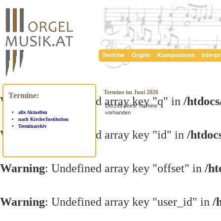
Termine
Orgeln
Komponisten
Interp
Termine im Juni 2026
Termine:
Warning
: Undefined array key "q" in
/htdoc
Derzeit keine Termine
vorhanden
alle Aktuellen
nach Kirche/Institution
Terminarchiv
Warning
: Undefined array key "id" in
/htdoc
Warning
: Undefined array key "offset" in
/h
Warning
: Undefined array key "user_id" in
/