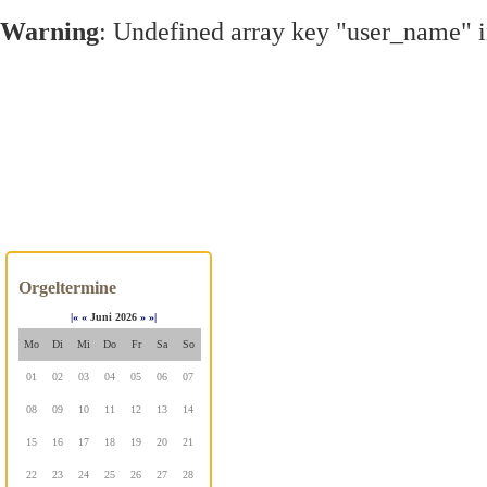
Warning
: Undefined array key "user_name" 
Orgeltermine
|«
«
Juni 2026
»
»|
Mo
Di
Mi
Do
Fr
Sa
So
01
02
03
04
05
06
07
08
09
10
11
12
13
14
15
16
17
18
19
20
21
22
23
24
25
26
27
28